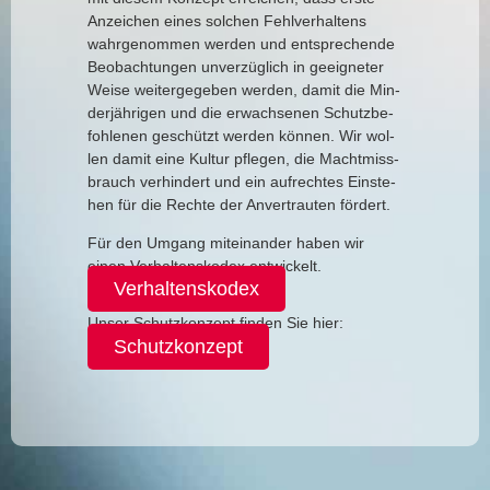
Anzei­chen eines sol­chen Fehl­ver­hal­tens
wahr­ge­nom­men wer­den und ent­spre­chen­de
Beob­ach­tun­gen unver­züg­lich in geeig­ne­ter
Wei­se wei­ter­ge­ge­ben wer­den, damit die Min­
der­jäh­ri­gen und die erwach­se­nen Schutz­be­
foh­le­nen geschützt wer­den kön­nen. Wir wol­
len damit eine Kul­tur pfle­gen, die Macht­miss­
brauch ver­hin­dert und ein auf­rech­tes Ein­ste­
hen für die Rech­te der Anver­trau­ten för­dert.
Für den Umgang mit­ein­an­der haben wir
einen Ver­hal­tens­ko­dex entwickelt.
Ver­hal­tens­ko­dex
Unser Schutz­kon­zept fin­den Sie hier:
Schutz­kon­zept