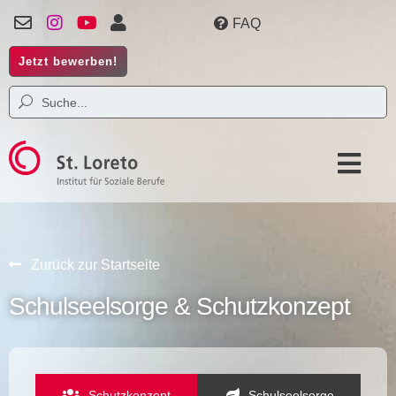
FAQ
Jetzt bewerben!
Zurück zur Startseite
Schulseelsorge & Schutzkonzept
Schutz­kon­zept
Schul­seel­sor­ge