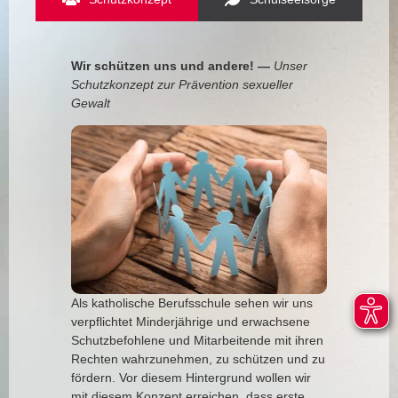
Wir schüt­zen uns und ande­re! —
Unser
Schutz­kon­zept zur Prä­ven­ti­on sexu­el­ler
Gewalt
Als katho­li­sche Berufs­schu­le sehen wir uns
ver­pflich­tet Min­der­jäh­ri­ge und erwach­se­ne
Schutz­be­foh­le­ne und Mit­ar­bei­ten­de mit ihren
Rech­ten wahr­zu­neh­men, zu schüt­zen und zu
för­dern. Vor die­sem Hin­ter­grund wol­len wir
mit die­sem Kon­zept errei­chen, dass ers­te