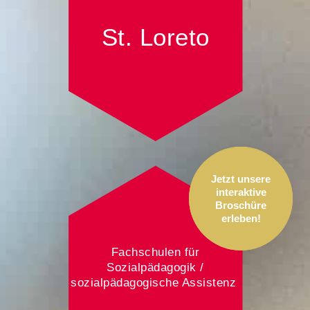
St. Lore­to
Jetzt unsere
interaktive
Broschüre
erleben!
Fachschulen für
Sozialpädagogik /
sozialpädagogische Assistenz