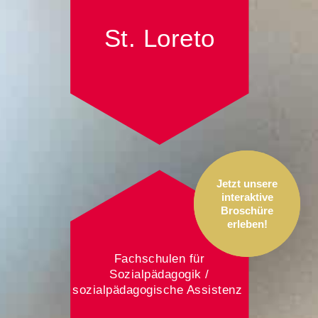
St. Lore­to
Jetzt unsere
interaktive
Broschüre
erleben!
Fachschulen für
Sozialpädagogik /
sozialpädagogische Assistenz