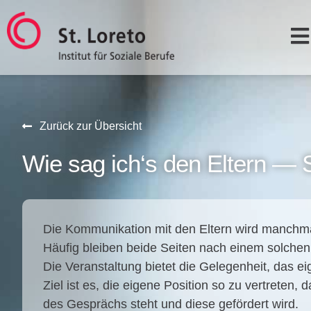
Zurück zur Übersicht
Wie sag ich‘s den Eltern — 
Die Kom­mu­ni­ka­ti­on mit den Eltern wird manch­mal 
Häu­fig blei­ben bei­de Sei­ten nach einem sol­che
Die Ver­an­stal­tung bie­tet die Gele­gen­heit, das ei
Ziel ist es, die eige­ne Posi­ti­on so zu ver­tre­te
des Gesprächs steht und die­se geför­dert wird.