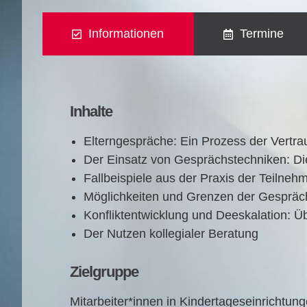
Informationen
Termine
Inhalte
Eltern­ge­sprä­che: Ein Pro­zess der Vertr
Der Ein­satz von Gesprächs­tech­ni­ken: Di
Fall­bei­spie­le aus der Pra­xis der Teilneh
Mög­lich­kei­ten und Gren­zen der Gesprä
Kon­flikt­ent­wick­lung und Dees­ka­la­ti­on: 
Der Nut­zen kol­le­gia­ler Beratung
Zielgruppe
Mitarbeiter*innen in Kindertageseinrichtun