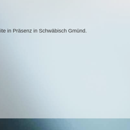
wei­te in Prä­senz in Schwä­bisch Gmünd.