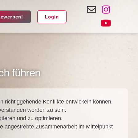
bewerben!
Login
ch führen
ich­tig­ge­hen­de Kon­flik­te ent­wi­ckeln kön­nen.
ver­stan­den wor­den zu sein.
­tie­ren und zu opti­mie­ren.
ie ange­streb­te Zusam­men­ar­beit im Mit­tel­punkt