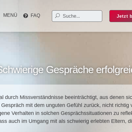
MENÜ
FAQ
Jetzt 
Schwierige Gespräche erfolgrei
durch Miss­ver­ständ­nis­se beein­träch­tigt, aus denen sich r
n Gespräch mit dem ungu­ten Gefühl zurück, nicht rich­tig 
ge­ne Ver­hal­ten in sol­chen Gesprächs­si­tua­tio­nen zu reflek
n, dass auch im Umgang mit als schwie­rig erleb­ten Eltern, d