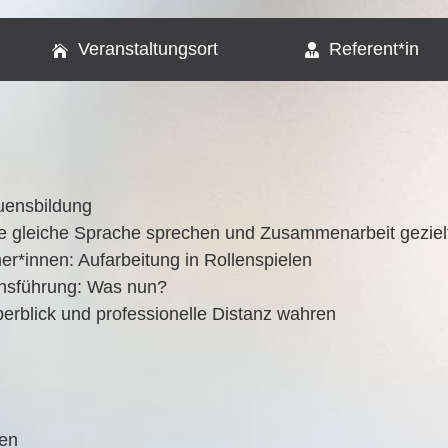
Veranstaltungsort
Referent*in
auensbildung
e glei­che Spra­che spre­chen und Zusam­men­ar­beit geziel
mer*innen: Auf­ar­bei­tung in Rollenspielen
chs­füh­rung: Was nun?
Über­blick und pro­fes­sio­nel­le Distanz wahren
gen