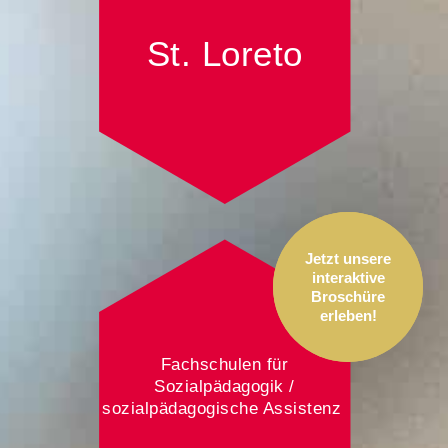
St. Lore­to
Jetzt unsere
interaktive
Broschüre
erleben!
Fachschulen für
Sozialpädagogik /
sozialpädagogische Assistenz