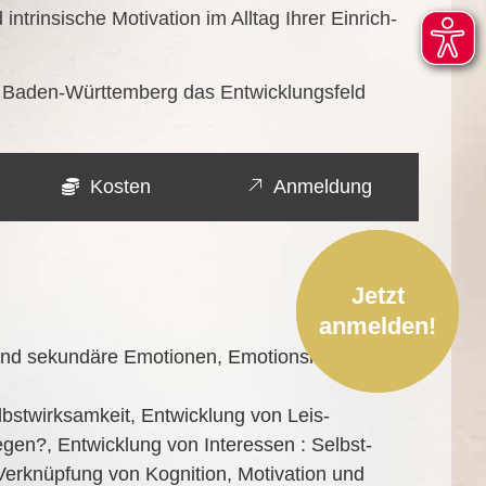
rin­si­sche Moti­va­ti­on im All­tag Ihrer Ein­rich­
lan Baden-Würt­tem­berg das Ent­wick­lungs­feld
Kosten
Anmeldung
Jetzt
anmelden!
sekun­dä­re Emo­tio­nen, Emo­ti­ons­re­gu­la­
st­wirk­sam­keit, Ent­wick­lung von Leis­
ie­gen?, Ent­wick­lung von Inter­es­sen : Selbst­
 Ver­knüp­fung von Kogni­ti­on, Moti­va­ti­on und