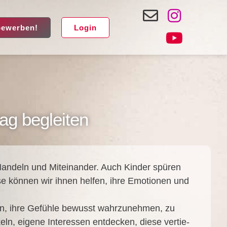
bewerben!
Login
ag begleiten
an­deln und Mit­ein­an­der. Auch Kin­der spü­ren
se kön­nen wir ihnen hel­fen, ihre Emo­tio­nen und
­nen, ihre Gefüh­le bewusst wahr­zu­neh­men, zu
n, eige­ne Inter­es­sen ent­de­cken, die­se ver­tie­