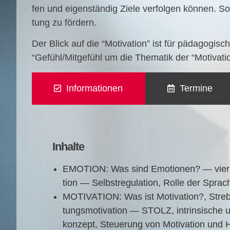
fen und eigen­stän­dig Zie­le ver­fol­gen kön­nen. So 
tung zu fördern.
Der Blick auf die “Moti­va­ti­on” ist für päd­ago­gi­
“Gefühl/Mitgefühl um die The­ma­tik der “Moti­va­ti
Informationen
Termine
Inhalte
EMOTION: Was sind Emo­tio­nen? — vier Kom­
ti­on — Selbst­re­gu­la­ti­on, Rol­le der Spra
MOTIVATION: Was ist Moti­va­ti­on?, Stre­be
tungs­mo­ti­va­ti­on — STOLZ, intrin­si­sche u
kon­zept, Steue­rung von Moti­va­ti­on und Han