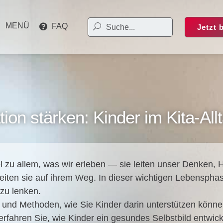
MENÜ
FAQ
Jetzt 
on stärken: Kinder im Kita-Allt
sel zu allem, was wir erle­ben — sie lei­ten unser Den­ken, H
i­ten sie auf ihrem Weg. In die­ser wich­ti­gen Lebens­pha­
 zu len­ken.
­sen und Metho­den, wie Sie Kin­der dar­in unter­stüt­zen kön
ah­ren Sie, wie Kin­der ein gesun­des Selbst­bild ent­wi­ckel