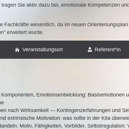
tra­gen Sie aktiv dazu bei, emo­tio­na­le Kom­pe­ten­zen und int
sche Fach­kräf­te wesent­lich, da im neu­en Ori­en­te­ri­ungs­p
­on” erwei­tert wurde.
Veranstaltungsort
Referent*in
po­nen­ten, Emo­ti­ons­ent­wick­lung: Basis­emo­tio­nen und 
che
n nach Wirk­sam­keit — Kon­tin­gen­z­er­fah­run­gen und Selb
nd extrin­si­sche Moti­va­ti­on: was soll­te in der Kita über­w
­deln: Motiv, Fähig­kei­ten, Vor­bil­der, Selbst­re­gu­la­ti­on: