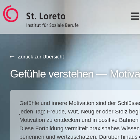
Zurück zur Übersicht
Gefühle verstehen — Motivati
Gefüh­le und inne­re Moti­va­ti­on sind der Schlüs­
jeden Tag: Freu­de, Wut, Neu­gier oder Stolz begle
Moti­va­ti­on zu ent­de­cken und in posi­ti­ve Bah­nen
Die­se Fort­bil­dung ver­mit­telt pra­xis­na­hes Wis
benen­nen und wert­zu­schät­zen. Dar­über hin­aus erf