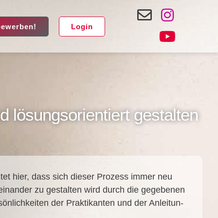
bewerben!
Login
 lösungsorientiert gestalten
deu­tet hier, dass sich die­ser Pro­zess immer neu
it­ein­an­der zu gestal­ten wird durch die gege­be­nen
­lich­kei­ten der Prak­ti­kan­ten und der Anlei­tun­