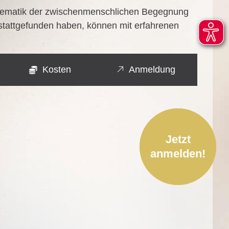
 The­ma­tik der zwi­schen­mensch­li­chen Begeg­nung
 statt­ge­fun­den haben, kön­nen mit erfah­re­nen
Kosten
Anmeldung
Jetzt
anmelden!