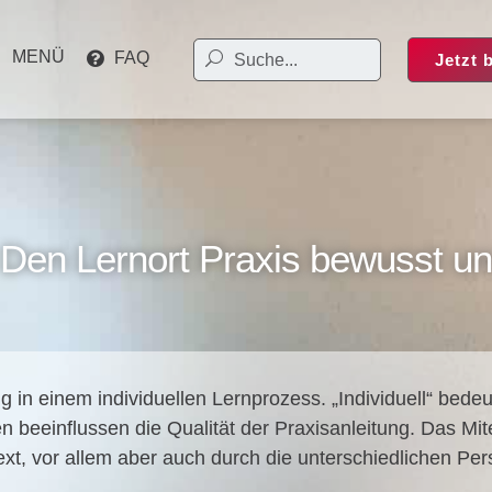
MENÜ
FAQ
Jetzt 
Den Lernort Praxis bewusst und
 in einem indi­vi­du­el­len Lern­pro­zess. „Indi­vi­du­ell“ be
en beein­flus­sen die Qua­li­tät der Pra­xis­an­lei­tung. Das M
, vor allem aber auch durch die unter­schied­li­chen Per­sön