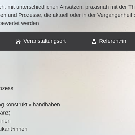
 sich, mit unter­schied­li­chen Ansät­zen, pra­xis­nah mit der
gen und Pro­zes­se, die aktu­ell oder in der Ver­gan­gen­heit
u bewer­tet werden
Veranstaltungsort
Referent*in
rozess
tung kon­struk­tiv handhaben
tanz)
innen
ktikant*innen