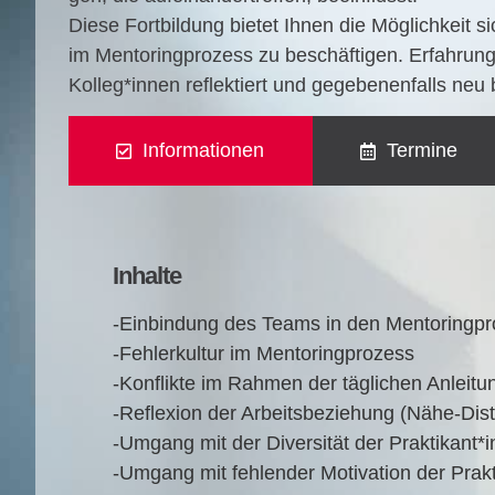
Die­se Fort­bil­dung bie­tet Ihnen die Mög­lich­keit
im Men­to­ring­pro­zess zu beschäf­ti­gen. Erfah­run­
Kolleg*innen reflek­tiert und gege­be­nen­falls ne
Informationen
Termine
Inhalte
-Ein­bin­dung des Teams in den Mentoringp
‑Feh­ler­kul­tur im Mentoringprozess
‑Kon­flik­te im Rah­men der täg­li­chen Anlei­
‑Refle­xi­on der Arbeits­be­zie­hung (Nähe-Dis
‑Umgang mit der Diver­si­tät der Praktikant*
‑Umgang mit feh­len­der Moti­va­ti­on der Pra