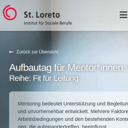
Zurück zur Übersicht
Aufbautag für Mentor*innen: 
Reihe: Fit für Leitung
Men­to­ring bedeu­tet Unter­stüt­zung und Beglei­tung
und unvor­her­seh­bar ent­wi­ckelt. Meh­re­re Fak­to­r
Arbeits­be­din­gun­gen und den bestehen­den Kon­text
gen, die auf­ein­an­der­tref­fen, beein­flusst.